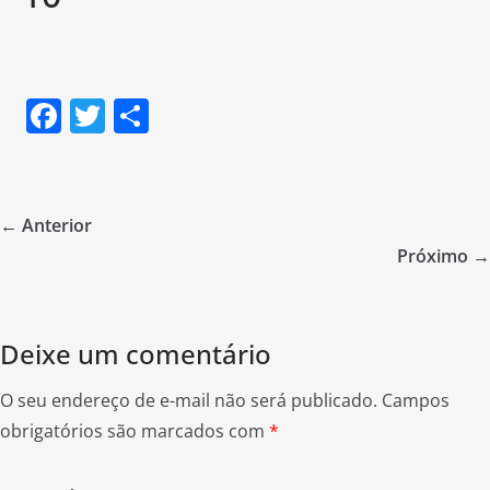
F
T
S
a
w
h
c
itt
ar
e
er
e
← Anterior
b
Próximo →
o
o
Deixe um comentário
k
O seu endereço de e-mail não será publicado.
Campos
obrigatórios são marcados com
*