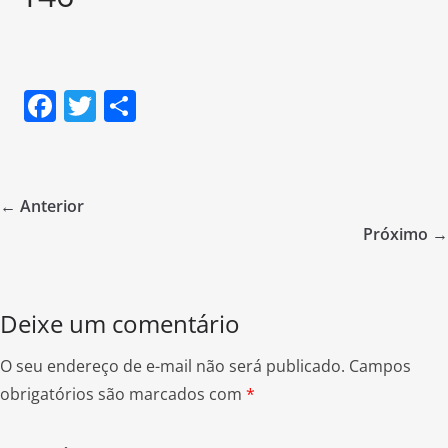
F
T
S
a
w
h
c
itt
ar
e
er
e
← Anterior
b
Próximo →
o
o
Deixe um comentário
k
O seu endereço de e-mail não será publicado.
Campos
obrigatórios são marcados com
*