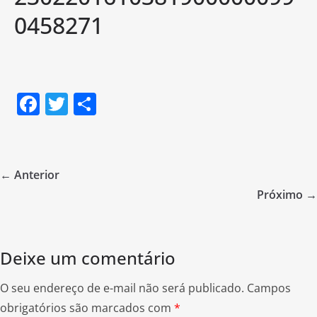
0458271
F
T
S
a
w
h
c
itt
ar
e
er
e
← Anterior
b
Próximo →
o
o
Deixe um comentário
k
O seu endereço de e-mail não será publicado.
Campos
obrigatórios são marcados com
*