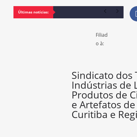
Últimas notícias:
Filiad
o à:
Sindicato dos
Indústrias de 
Produtos de C
e Artefatos d
Curitiba e Reg