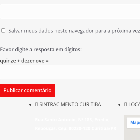
Salvar meus dados neste navegador para a próxima ve
Favor digite a resposta em dígitos:
quinze + dezenove =
SINTRACIMENTO CURITIBA
LOC
Rua Santo Antonio, Nº 185, Predio,
Rebouças, Cep: 80230-120 Curitiba/PR