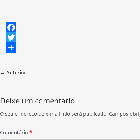
F
a
T
c
w
S
e
i
h
← Anterior
b
t
a
o
t
r
o
e
e
Deixe um comentário
k
r
O seu endereço de e-mail não será publicado.
Campos obri
Comentário
*