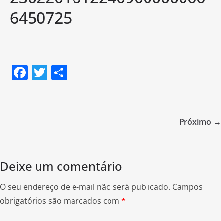
6450725
F
T
S
a
w
h
c
itt
ar
e
er
e
Próximo →
b
o
o
Deixe um comentário
k
O seu endereço de e-mail não será publicado.
Campos
obrigatórios são marcados com
*