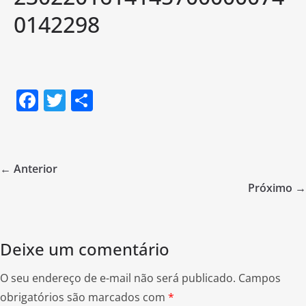
0142298
F
T
S
a
w
h
c
itt
ar
e
er
e
← Anterior
b
Próximo →
o
o
Deixe um comentário
k
O seu endereço de e-mail não será publicado.
Campos
obrigatórios são marcados com
*