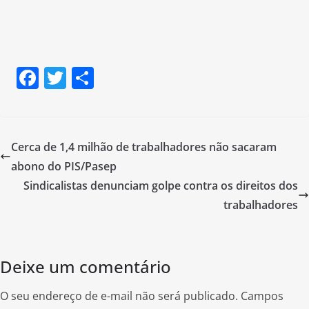
F
T
S
a
w
h
c
itt
ar
e
er
e
Cerca de 1,4 milhão de trabalhadores não sacaram
b
abono do PIS/Pasep
o
Sindicalistas denunciam golpe contra os direitos dos
o
trabalhadores
k
Deixe um comentário
O seu endereço de e-mail não será publicado.
Campos