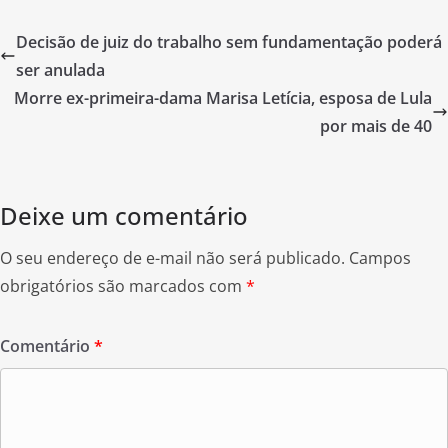
c
itt
ar
Decisão de juiz do trabalho sem fundamentação poderá
e
er
e
ser anulada
b
Morre ex-primeira-dama Marisa Letícia, esposa de Lula
o
por mais de 40
o
k
Deixe um comentário
O seu endereço de e-mail não será publicado.
Campos
obrigatórios são marcados com
*
Comentário
*