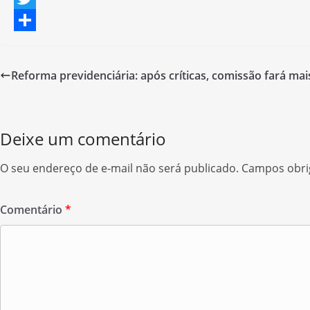
a
T
c
w
S
e
i
h
Reforma previdenciária: após críticas, comissão fará mai
b
t
a
o
t
r
o
e
e
Deixe um comentário
k
r
O seu endereço de e-mail não será publicado.
Campos obri
Comentário
*