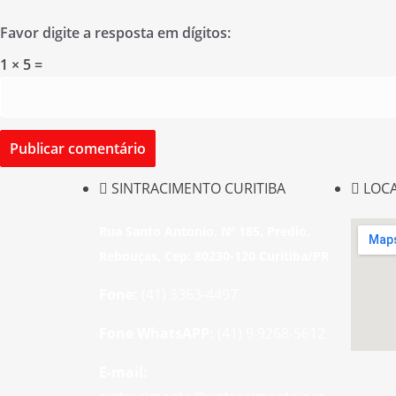
Favor digite a resposta em dígitos:
1 × 5 =
SINTRACIMENTO CURITIBA
LOC
Rua Santo Antonio, Nº 185, Predio,
Rebouças, Cep: 80230-120 Curitiba/PR
Fone:
(41) 3363-4497
Fone WhatsAPP:
(41) 9 9268-5612
E-mail: