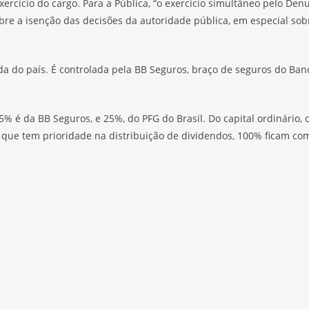
cício do cargo. Para a Pública, “o exercício simultâneo pelo Denu
re a isenção das decisões da autoridade pública, em especial sobr
 do país. É controlada pela BB Seguros, braço de seguros do Banco 
5% é da BB Seguros, e 25%, do PFG do Brasil. Do capital ordinário, 
, que tem prioridade na distribuição de dividendos, 100% ficam co