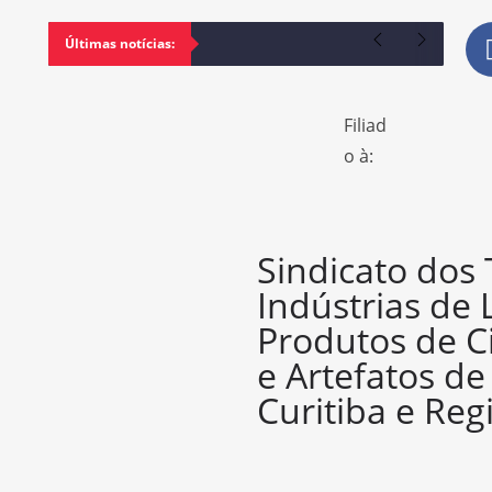
Últimas notícias:
Filiad
o à:
Sindicato dos
Indústrias de 
Produtos de C
e Artefatos d
Curitiba e Reg