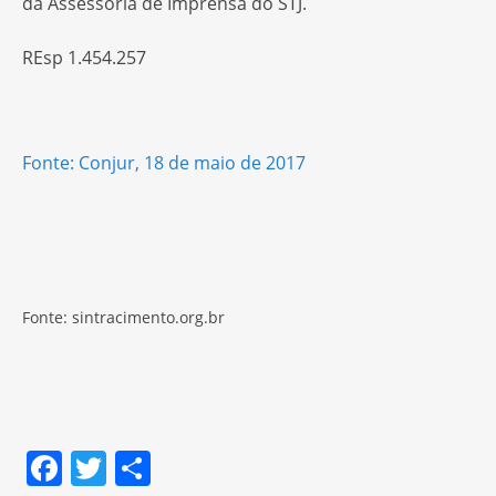
da Assessoria de Imprensa do STJ.
REsp 1.454.257
Fonte: Conjur, 18 de maio de 2017
Fonte: sintracimento.org.br
F
T
S