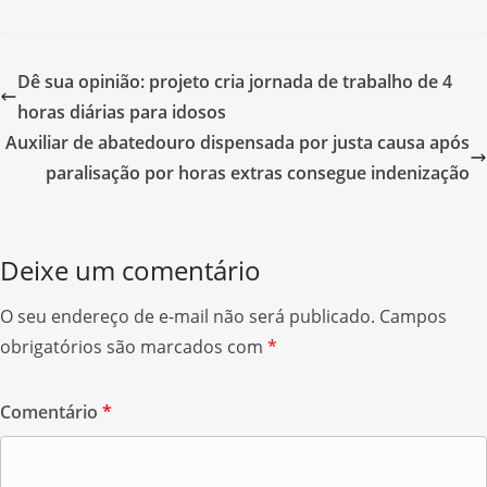
a
w
h
c
itt
ar
e
er
e
Dê sua opinião: projeto cria jornada de trabalho de 4
b
horas diárias para idosos
o
Auxiliar de abatedouro dispensada por justa causa após
o
paralisação por horas extras consegue indenização
k
Deixe um comentário
O seu endereço de e-mail não será publicado.
Campos
obrigatórios são marcados com
*
Comentário
*