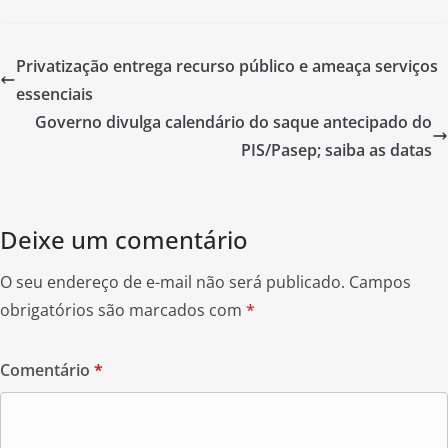
c
itt
ar
e
er
e
Privatização entrega recurso público e ameaça serviços
b
essenciais
o
Governo divulga calendário do saque antecipado do
o
PIS/Pasep; saiba as datas
k
Deixe um comentário
O seu endereço de e-mail não será publicado.
Campos
obrigatórios são marcados com
*
Comentário
*