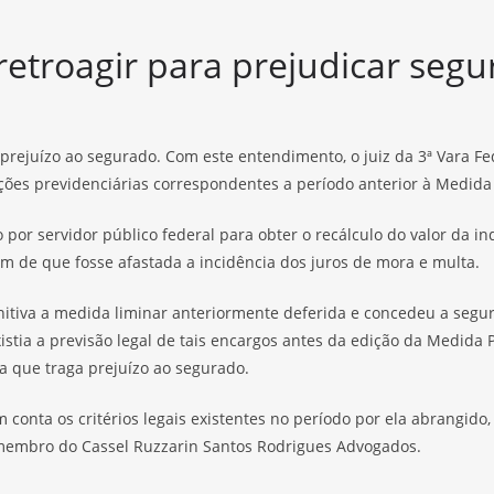
retroagir para prejudicar seg
e prejuízo ao segurado. Com este entendimento, o juiz da 3ª Vara 
ões previdenciárias correspondentes a período anterior à Medida P
or servidor público federal para obter o recálculo do valor da i
fim de que fosse afastada a incidência dos juros de mora e multa.
nitiva a medida liminar anteriormente deferida e concedeu a segur
existia a previsão legal de tais encargos antes da edição da Medida
ia que traga prejuízo ao segurado.
onta os critérios legais existentes no período por ela abrangido, q
e membro do Cassel Ruzzarin Santos Rodrigues Advogados.