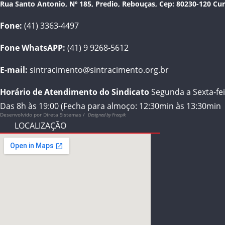
Rua Santo Antonio, Nº 185, Predio, Rebouças, Cep: 80230-120 Cur
Fone:
(41) 3363-4497
Fone WhatsAPP:
(41) 9 9268-5612
E-mail:
sintracimento@sintracimento.org.br
Horário de Atendimento do Sindicato
Segunda a Sexta-fei
Das 8h às 19:00 (Fecha para almoço: 12:30min às 13:30min
Desenvolvido por
Direta Sistemas /
Designed by Freepik
LOCALIZAÇÃO