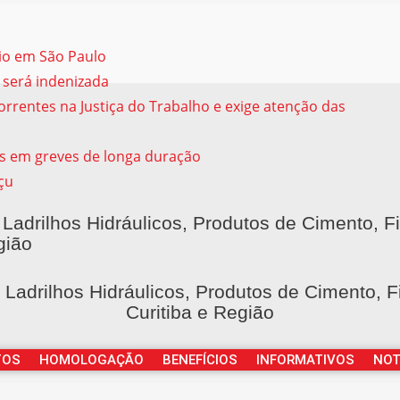
sio em São Paulo
 será indenizada
rrentes na Justiça do Trabalho e exige atenção das
s em greves de longa duração
çu
 Ladrilhos Hidráulicos, Produtos de Cimento, F
gião
e Ladrilhos Hidráulicos, Produtos de Cimento, 
Curitiba e Região
TOS
HOMOLOGAÇÃO
BENEFÍCIOS
INFORMATIVOS
NOT