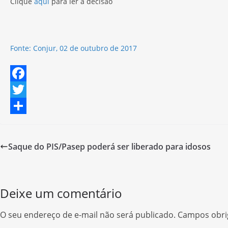
Clique
aqui
para ler a decisão
Fonte: Conjur, 02 de outubro de 2017
F
a
T
c
w
S
e
i
h
Saque do PIS/Pasep poderá ser liberado para idosos
b
t
a
o
t
r
o
e
e
Deixe um comentário
k
r
O seu endereço de e-mail não será publicado.
Campos obri