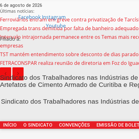
6 de agosto de 2026
Últimas notícias:
Facebook
Instagram
Ferroviários entram em greve contra privatização de Tarcí
Youtube
Empregada trans demitida por falta de banheiro adequado
Intervalo intrajornada permanece entre os Temas mais reco
Filiado à:
empresas
TST mantém entendimento sobre desconto de dias parado
FETRACONSPAR realiza reunião de diretoria em Foz do Igua
Sindicato dos Trabalhadores nas Indústrias de
Artefatos de Cimento Armado de Curitiba e Re
Sindicato dos Trabalhadores nas Indústrias d
INÍCIO
O SINDICATO
CONVENÇÕES
EMISSÃO DE BOLE