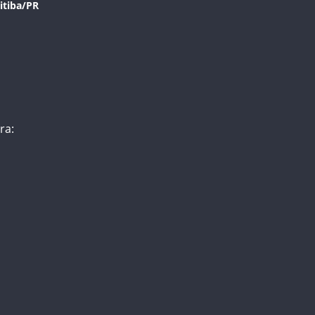
itiba/PR
ra: