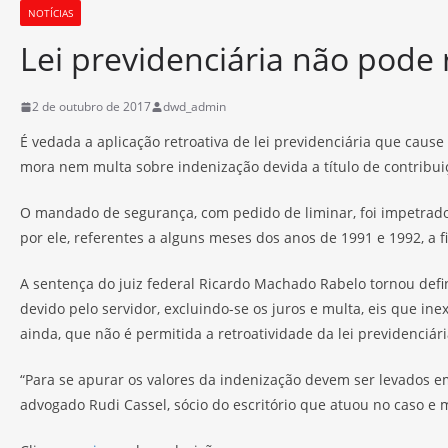
NOTÍCIAS
Lei previdenciária não pode 
2 de outubro de 2017
dwd_admin
É vedada a aplicação retroativa de lei previdenciária que caus
mora nem multa sobre indenização devida a título de contribuiç
O mandado de segurança, com pedido de liminar, foi impetrado p
por ele, referentes a alguns meses dos anos de 1991 e 1992, a 
A sentença do juiz federal Ricardo Machado Rabelo tornou defi
devido pelo servidor, excluindo-se os juros e multa, eis que in
ainda, que não é permitida a retroatividade da lei previdenciár
“Para se apurar os valores da indenização devem ser levados em c
advogado Rudi Cassel, sócio do escritório que atuou no caso 