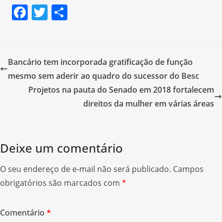
F
T
S
a
w
h
c
itt
ar
e
er
e
Bancário tem incorporada gratificação de função
b
mesmo sem aderir ao quadro do sucessor do Besc
o
Projetos na pauta do Senado em 2018 fortalecem
o
direitos da mulher em várias áreas
k
Deixe um comentário
O seu endereço de e-mail não será publicado.
Campos
obrigatórios são marcados com
*
Comentário
*