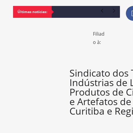
Últimas notícias:
Filiad
o à:
Sindicato dos
Indústrias de 
Produtos de C
e Artefatos d
Curitiba e Reg