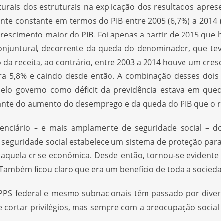
nturais dos estruturais na explicação dos resultados ap
 constante em termos do PIB entre 2005 (6,7%) a 2014 (6,
rescimento maior do PIB. Foi apenas a partir de 2015 que
onjuntural, decorrente da queda do denominador, que tev
o da receita, ao contrário, entre 2003 a 2014 houve um cr
a 5,8% e caindo desde então. A combinação desses dois
pelo governo como déficit da previdência estava em qu
iante do aumento do desemprego e da queda do PIB que o r
enciário – e mais amplamente de seguridade social – d
seguridade social estabelece um sistema de proteção para
aquela crise econômica. Desde então, tornou-se evident
 Também ficou claro que era um benefício de toda a socieda
RPPS federal e mesmo subnacionais têm passado por diver
 e cortar privilégios, mas sempre com a preocupação social 