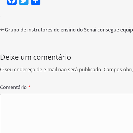
a
w
h
c
itt
ar
e
er
e
Grupo de instrutores de ensino do Senai consegue equi
b
o
o
Deixe um comentário
k
O seu endereço de e-mail não será publicado.
Campos obri
Comentário
*