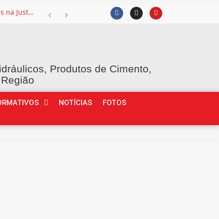
Intervalo intrajornada permanece entre os Temas mais recorrentes na Justiça do Trabalho e exige atenção das empresas
idráulicos, Produtos de Cimento,
 Região
ORMATIVOS
NOTÍCIAS
FOTOS