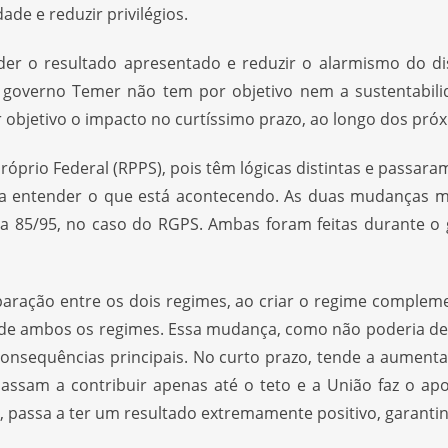
ade e reduzir privilégios.
r o resultado apresentado e reduzir o alarmismo do disc
 governo Temer não tem por objetivo nem a sustentabili
or objetivo o impacto no curtíssimo prazo, ao longo dos p
róprio Federal (RPPS), pois têm lógicas distintas e passa
a entender o que está acontecendo. As duas mudanças m
egra 85/95, no caso do RGPS. Ambas foram feitas durante 
paração entre os dois regimes, ao criar o regime compleme
de ambos os regimes. Essa mudança, como não poderia deix
 consequências principais. No curto prazo, tende a aument
passam a contribuir apenas até o teto e a União faz o a
 passa a ter um resultado extremamente positivo, garantind