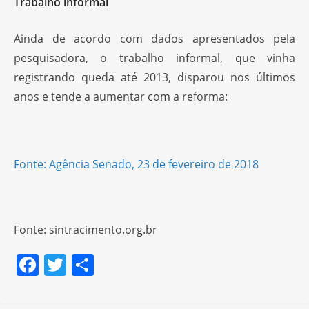
Trabalho informal
Ainda de acordo com dados apresentados pela
pesquisadora, o trabalho informal, que vinha
registrando queda até 2013, disparou nos últimos
anos e tende a aumentar com a reforma:
Fonte: Agência Senado, 23 de fevereiro de 2018
Fonte: sintracimento.org.br
F
T
S
a
w
h
c
itt
ar