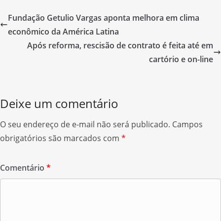
e
er
e
Fundação Getulio Vargas aponta melhora em clima
b
econômico da América Latina
o
Após reforma, rescisão de contrato é feita até em
o
cartório e on-line
k
Deixe um comentário
O seu endereço de e-mail não será publicado.
Campos
obrigatórios são marcados com
*
Comentário
*