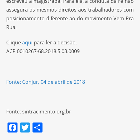
escreveu a magistrada. Para ela, a conduta da ré não
assegura os mesmos direitos aos trabalhadores com
posicionamento diferente ao do movimento Vem Pra
Rua.
Clique
aqui
para ler a decisão.
ACP 0010267-68.2018.5.03.0009
Fonte: Conjur, 04 de abril de 2018
Fonte: sintracimento.org.br
F
T
S
a
w
h