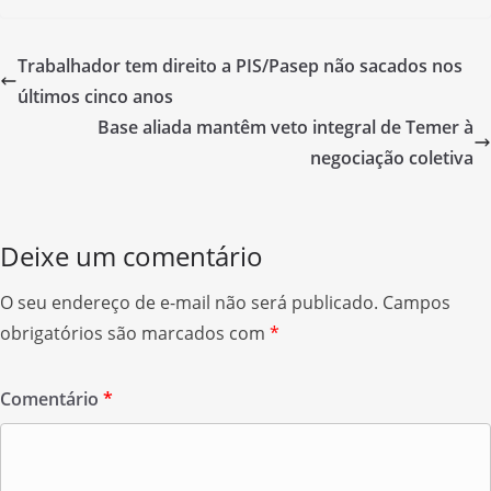
c
itt
ar
e
er
e
Trabalhador tem direito a PIS/Pasep não sacados nos
b
últimos cinco anos
o
Base aliada mantêm veto integral de Temer à
o
negociação coletiva
k
Deixe um comentário
O seu endereço de e-mail não será publicado.
Campos
obrigatórios são marcados com
*
Comentário
*