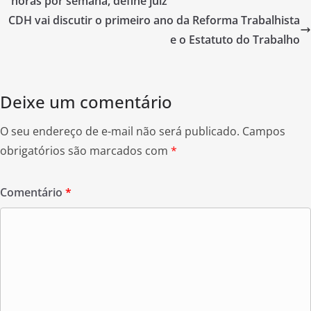
b
horas por semana, define juiz
o
CDH vai discutir o primeiro ano da Reforma Trabalhista
o
e o Estatuto do Trabalho
k
Deixe um comentário
O seu endereço de e-mail não será publicado.
Campos
obrigatórios são marcados com
*
Comentário
*