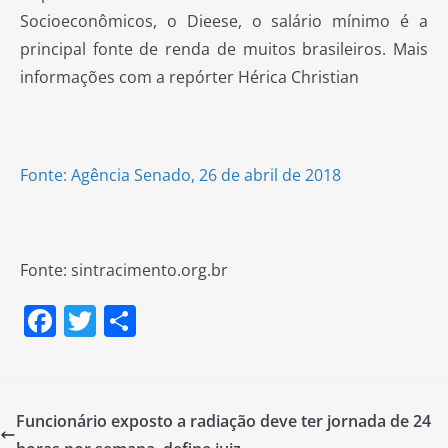
Socioeconômicos, o Dieese, o salário mínimo é a
principal fonte de renda de muitos brasileiros. Mais
informações com a repórter Hérica Christian
Fonte: Agência Senado, 26 de abril de 2018
Fonte: sintracimento.org.br
F
T
S
a
w
h
c
itt
ar
e
er
e
Funcionário exposto a radiação deve ter jornada de 24