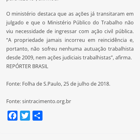
O ministério destaca que as ações já transitaram em
julgado e que o Ministério Público do Trabalho não
viu necessidade de ingressar com ação civil pública.
“A propriedade jamais incorreu em reincidência e,
portanto, não sofreu nenhuma autuação trabalhista
desde 2009, nem ações judiciais trabalhistas”, afirma.
REPÓRTER BRASIL
Fonte: Folha de S.Paulo, 25 de julho de 2018.
Fonte: sintracimento.org.br
F
T
S
a
w
h
c
itt
ar