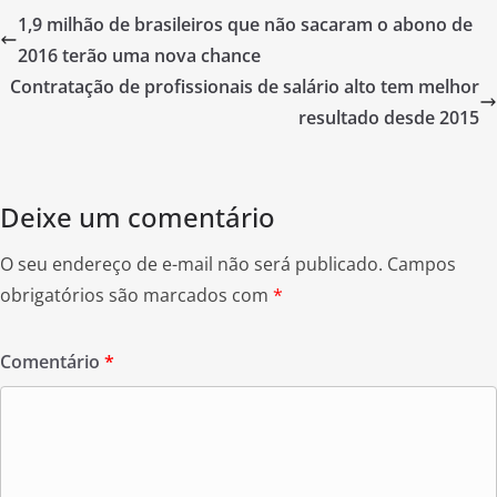
e
er
e
1,9 milhão de brasileiros que não sacaram o abono de
b
2016 terão uma nova chance
o
Contratação de profissionais de salário alto tem melhor
o
resultado desde 2015
k
Deixe um comentário
O seu endereço de e-mail não será publicado.
Campos
obrigatórios são marcados com
*
Comentário
*