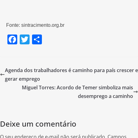
Fonte: sintracimento.org.br
F
T
S
a
w
h
c
itt
ar
e
er
e
Agenda dos trabalhadores é caminho para país crescer e
b
gerar emprego
o
Miguel Torres: Acordo de Temer simboliza mais
o
desemprego a caminho
k
Deixe um comentário
O seu endereço de e-mail não será publicado.
Campos