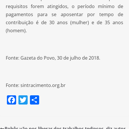
requisitos forem atingidos, o período mínimo de
pagamentos para se aposentar por tempo de
contribuição é de 30 anos (mulher) e de 35 anos
(homem).
Fonte: Gazeta do Povo, 30 de julho de 2018.
Fonte: sintracimento.org.br
F
T
S
a
w
h
c
itt
ar
e
er
e
Robôs vão nos liberar dos trabalhos tediosos, diz autor