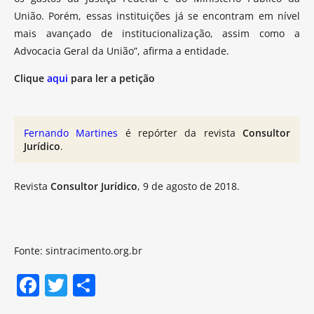
União. Porém, essas instituições já se encontram em nível
mais avançado de institucionalização, assim como a
Advocacia Geral da União”, afirma a entidade.
Clique
aqui
para ler a petição
Fernando Martines
é repórter da revista
Consultor
Jurídico
.
Revista
Consultor Jurídico
, 9 de agosto de 2018.
Fonte: sintracimento.org.br
F
T
S
a
w
h