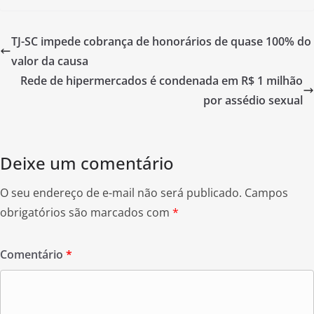
c
itt
ar
e
er
e
TJ-SC impede cobrança de honorários de quase 100% do
b
valor da causa
o
Rede de hipermercados é condenada em R$ 1 milhão
o
por assédio sexual
k
Deixe um comentário
O seu endereço de e-mail não será publicado.
Campos
obrigatórios são marcados com
*
Comentário
*