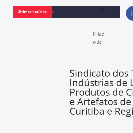
Últimas notícias:
Filiad
o à:
Sindicato dos
Indústrias de 
Produtos de C
e Artefatos d
Curitiba e Reg