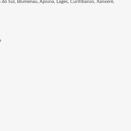
 do Sul, Blumenau, Apiúna, Lages, Curitibanos, Xanxerê,
o