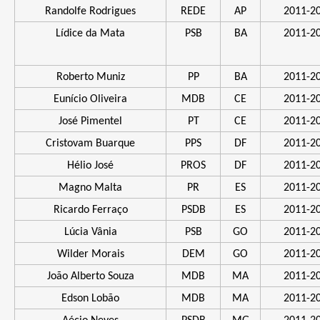
Randolfe Rodrigues
REDE
AP
2011-2
Lídice da Mata
PSB
BA
2011-2
Roberto Muniz
PP
BA
2011-2
Eunício Oliveira
MDB
CE
2011-2
José Pimentel
PT
CE
2011-2
Cristovam Buarque
PPS
DF
2011-2
Hélio José
PROS
DF
2011-2
Magno Malta
PR
ES
2011-2
Ricardo Ferraço
PSDB
ES
2011-2
Lúcia Vânia
PSB
GO
2011-2
Wilder Morais
DEM
GO
2011-2
João Alberto Souza
MDB
MA
2011-2
Edson Lobão
MDB
MA
2011-2