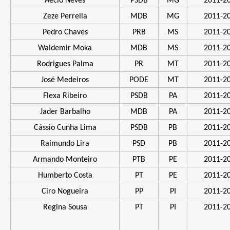
Aécio Neves
PSDB
MG
2011-2
Zeze Perrella
MDB
MG
2011-2
Pedro Chaves
PRB
MS
2011-2
Waldemir Moka
MDB
MS
2011-2
Rodrigues Palma
PR
MT
2011-2
José Medeiros
PODE
MT
2011-2
Flexa Ribeiro
PSDB
PA
2011-2
Jader Barbalho
MDB
PA
2011-2
Cássio Cunha Lima
PSDB
PB
2011-2
Raimundo Lira
PSD
PB
2011-2
Armando Monteiro
PTB
PE
2011-2
Humberto Costa
PT
PE
2011-2
Ciro Nogueira
PP
PI
2011-2
Regina Sousa
PT
PI
2011-2