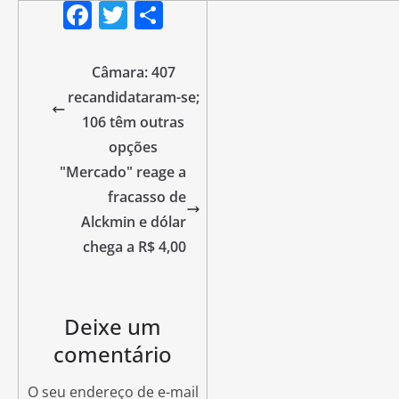
F
T
S
a
w
h
c
itt
ar
Câmara: 407
e
er
e
recandidataram-se;
b
106 têm outras
opções
o
"Mercado" reage a
o
fracasso de
k
Alckmin e dólar
chega a R$ 4,00
Deixe um
comentário
O seu endereço de e-mail