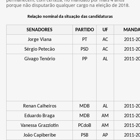
porque não disputarão qualquer cargo na eleição de 2018.
Relação nominal da situação das candidaturas
SENADORES
PARTIDO
UF
MANDA
Jorge Viana
PT
AC
2011-2
Sérgio Petecão
PSD
AC
2011-2
Givago Tenório
PP
AL
2011-2
Renan Calheiros
MDB
AL
2011-2
Eduardo Braga
MDB
AM
2011-2
Vanessa Grazziotin
PCdoB
AM
2011-2
João Capiberibe
PSB
AP
2011-2