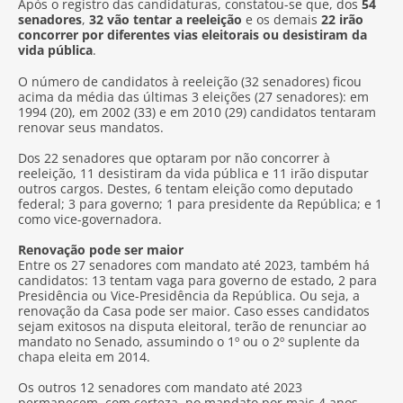
Após o registro das candidaturas, constatou-se que, dos
54
senadores
,
32 vão tentar a reeleição
e os demais
22 irão
concorrer por diferentes vias eleitorais ou desistiram da
vida pública
.
O número de candidatos à reeleição (32 senadores) ficou
acima da média das últimas 3 eleições (27 senadores): em
1994 (20), em 2002 (33) e em 2010 (29) candidatos tentaram
renovar seus mandatos.
Dos 22 senadores que optaram por não concorrer à
reeleição, 11 desistiram da vida pública e 11 irão disputar
outros cargos. Destes, 6 tentam eleição como deputado
federal; 3 para governo; 1 para presidente da República; e 1
como vice-governadora.
Renovação pode ser maior
Entre os 27 senadores com mandato até 2023, também há
candidatos: 13 tentam vaga para governo de estado, 2 para
Presidência ou Vice-Presidência da República. Ou seja, a
renovação da Casa pode ser maior. Caso esses candidatos
sejam exitosos na disputa eleitoral, terão de renunciar ao
mandato no Senado, assumindo o 1º ou o 2º suplente da
chapa eleita em 2014.
Os outros 12 senadores com mandato até 2023
permanecem, com certeza, no mandato por mais 4 anos