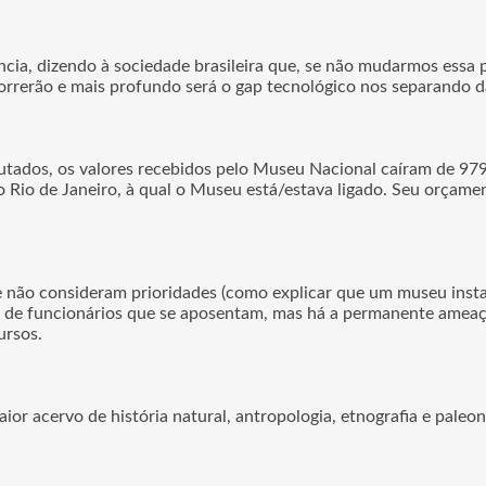
cia, dizendo à sociedade brasileira que, se não mudarmos essa 
orrerão e mais profundo será o gap tecnológico nos separando da
dos, os valores recebidos pelo Museu Nacional caíram de 979 
o Rio de Janeiro, à qual o Museu está/estava ligado. Seu orçam
e não consideram prioridades (como explicar que um museu insta
o de funcionários que se aposentam, mas há a permanente ameaça
ursos.
r acervo de história natural, antropologia, etnografia e paleo