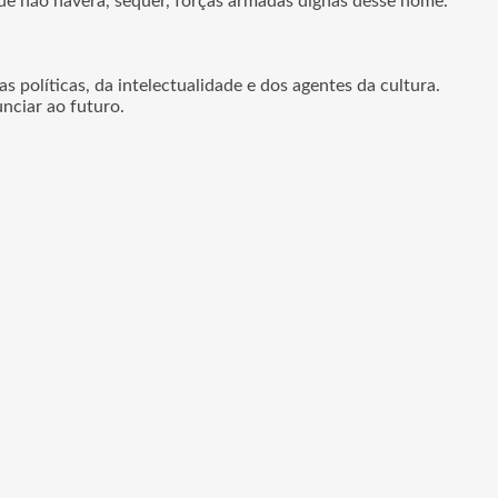
que não haverá, sequer, forças armadas dignas desse nome.
s políticas, da intelectualidade e dos agentes da cultura.
nciar ao futuro.