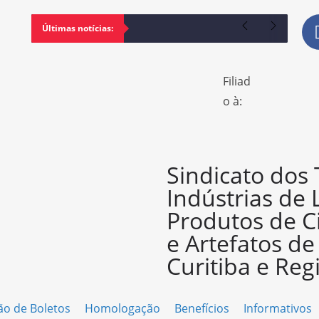
Últimas notícias:
Filiad
o à:
Sindicato dos
Indústrias de 
Produtos de C
e Artefatos d
Curitiba e Reg
ão de Boletos
Homologação
Benefícios
Informativos