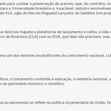
tado para custear a preservação de acervos, que, do contrário,
ra a Universidade brasileira e, insaciável, reduzira sensivelme
 do VLS, sigla de Veículo (foguete) Lançador de Satélites (um pr
ue destruiu foguete e plataforma de lançamento e ceifou a vida 
ntos de Alcântara (CLA) com os EUA, que dela não precisam, mas,
mo um dos motores insubstituíveis do crescimento nacional, Lu
ltura, o tratamento conferido à educação, à memória nacional, v
 do patrimônio histórico e científico.
eva ao paroxismo) se reflete na política orçamentária da União. N