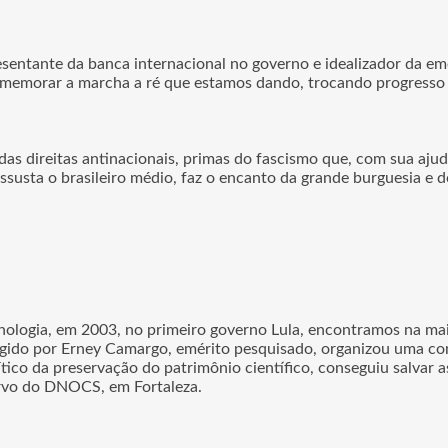
esentante da banca internacional no governo e idealizador da e
 comemorar a marcha a ré que estamos dando, trocando progresso 
das direitas antinacionais, primas do fascismo que, com sua ajud
e assusta o brasileiro médio, faz o encanto da grande burguesia e
ogia, em 2003, no primeiro governo Lula, encontramos na mais cr
gido por Erney Camargo, emérito pesquisado, organizou uma comi
co da preservação do patrimônio científico, conseguiu salvar a
cervo do DNOCS, em Fortaleza.