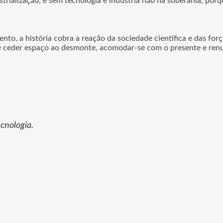
trialização, e sem tecnologia e indústria não há soberania, por
to, a história cobra a reação da sociedade científica e das força
o, é ceder espaço ao desmonte, acomodar-se com o presente e renu
ecnologia.