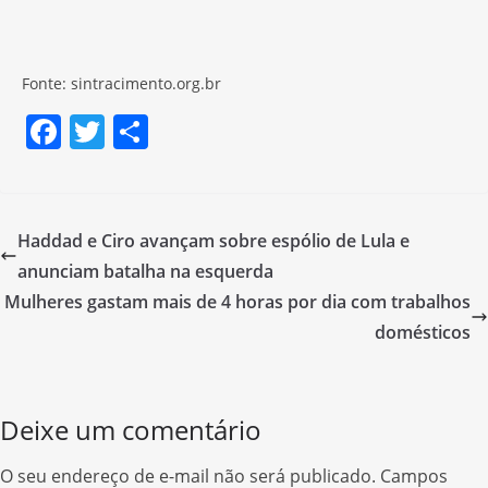
Fonte: sintracimento.org.br
F
T
S
a
w
h
c
itt
ar
e
er
e
Haddad e Ciro avançam sobre espólio de Lula e
b
anunciam batalha na esquerda
o
Mulheres gastam mais de 4 horas por dia com trabalhos
o
domésticos
k
Deixe um comentário
O seu endereço de e-mail não será publicado.
Campos