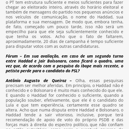
o PT tem estrutura suficiente e meios suficientes para fazer
chegar ao eleitorado inteiro, através do horário eleitoral e
também de mensagens do partido nos pequenos anúncios e
nos veículos de comunicação, o nome do Haddad, sua
plataforma e sua mensagem. De modo que, embora tenha,
de fato, começado um pouco tarde, isso não será um
empecilho para que ele seja suficientemente conhecido e
que tenha os votos. Acho que o fato de faltarem,
aproximadamente, 20 dias de campanha é tempo suficiente
para disputar votos com as outras candidaturas.
Fórum – Em sua avaliação, em caso de um segundo turno
entre Haddad e Jair Bolsonaro, como ficará o quadro, uma
vez que, de acordo com a pesquisa do Ibope mais recente, o
petista perde para o candidato do PSL?
Antônio Augusto de Queiroz –
Olha, essas pesquisas
precisam ser melhor aferidas. Em princípio, o Haddad não é
conhecido e o Bolsonaro é muito mais conhecido do que ele.
E quando o Haddad for conhecido o suficiente, quando a
população souber, efetivamente, que ele é o candidato do
Lula e que tem experiência, certamente esse quadro se
altera. Acho que numa disputa entre Haddad e Bolsonaro, o
Haddad tende a sair vitorioso, inclusive, porque terá
recomendação de apoio de voto do próprio PSDB e das
forças mais à direita do espectro político, que não confiam