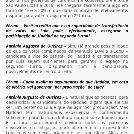
a 2012, nos governos de Lula e Dilma Rousseff), prefeito de
São Paulo (2013 a 2016), ele chegaria, facilmente, a algo em
torno de 15% a 20%, o que daria condição de, efetivamente,
disputar para valer a vaga para o 2º turno.
Fórum – Você acredita que essa capacidade de transferência
de votos de Lula pode, efetivamente, assegurar a
participação de Haddad no segundo turno?
Antônio Augusto de Queiroz –
Sim. Há grande possibilidade
de que os votos combinados da Manuela D’Ávila (PCdoB –
candidata a vice do petista), do Haddad e os transferidos
por Lula sejam suficientes para garantir o espaço no
segundo turno, disputando com a candidatura,
possivelmente, de centro-direita.
Fórum – Como avalia os argumentos de que Haddad, em caso
de vitória, vai governar “por procuração” de Lula?
Antônio Augusto de Queiroz –
É natural que as pessoas, para
desvalorizar a candidatura do Haddad, digam que ele vai
ser “um poste” do Lula e que vai agir “por procuração”. Mas
Haddad tem maturidade, experiência e conhecimento
suficientes para dar uma linha própria à sua administração.
E o fará, naturalmente, ouvindo todos os parceiros
envolvidos na coligação, particularmente o ex-presidente
Lula, mas sem necessariamente se subordinar. Aliás, ele,