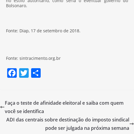
no estilo autoritário, como seria o eventual governo do
Bolsonaro.
Fonte: Diap, 17 de setembro de 2018.
Fonte: sintracimento.org.br
F
T
S
a
w
h
c
itt
ar
e
er
e
Faça o teste de afinidade eleitoral e saiba com quem
b
você se identifica
o
ADI das centrais sobre destinação do imposto sindical
o
pode ser julgada na próxima semana