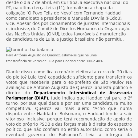
desde o dia 7 de abril, em Curitiba, a executiva nacional do
PT, na última terça-feira (11), formalizou a chapa da
coligação “O Povo Feliz de Novo” com Fernando Haddad
como candidato a presidente e Manuela D’Ávila (PCdoB),
vice. Apesar dos posicionamentos de juristas internacionais
e, inclusive, do Comitê de Direitos Humanos da Organização
das Nações Unidas (ONU), todos favoráveis à manutenção
da candidatura de Lula, a Justiça brasileira não permitiu.
Para Antônio Augusto de Queiroz, estima-se que há uma
transferência de votos de Lula para Haddad entre 30% e 40%
Diante disso, como fica o cenário eleitoral a cerca de 20 dias
do pleito? Lula terá capacidade suficiente para transferir os
votos que receberia para o ex-prefeito de São Paulo? Na
avaliação de Antônio Augusto de Queiroz, analista político e
diretor do
Departamento Intersindical de Assessoria
Parlamentar (DIAP)
, tudo indica que Haddad vai para o 2º
turno, por sua qualidade e por ser uma candidatura muito
competitiva. Queiroz vai mais além: “Acho que numa
disputa entre Haddad e Bolsonaro, o Haddad tende a sair
vitorioso, inclusive, porque terá recomendação de apoio de
voto do próprio PSDB e das forças mais à direita do espectro
político, que não confiam no estilo autoritário, como seria o
eventual governo do Bolsonaro”. Leia a íntregra da