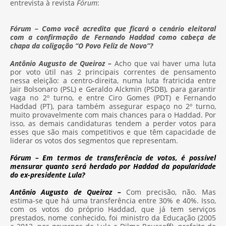
entrevista à revista
Fórum
:
Fórum – Como você acredita que ficará o cenário eleitoral
com a confirmação de Fernando Haddad como cabeça de
chapa da coligação “O Povo Feliz de Novo”?
Antônio Augusto de Queiroz –
Acho que vai haver uma luta
por voto útil nas 2 principais correntes de pensamento
nessa eleição: a centro-direita, numa luta fratricida entre
Jair Bolsonaro (PSL) e Geraldo Alckmin (PSDB), para garantir
vaga no 2º turno, e entre Ciro Gomes (PDT) e Fernando
Haddad (PT), para também assegurar espaço no 2º turno,
muito provavelmente com mais chances para o Haddad. Por
isso, as demais candidaturas tendem a perder votos para
esses que são mais competitivos e que têm capacidade de
liderar os votos dos segmentos que representam.
Fórum – Em termos de transferência de votos, é possível
mensurar quanto será herdado por Haddad da popularidade
do ex-presidente Lula?
Antônio Augusto de Queiroz –
Com precisão, não. Mas
estima-se que há uma transferência entre 30% e 40%. Isso,
com os votos do próprio Haddad, que já tem serviços
prestados, nome conhecido, foi ministro da Educação (2005