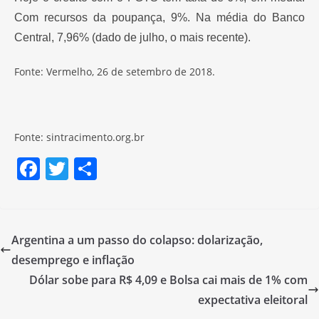
Com recursos da poupança, 9%. Na média do Banco
Central, 7,96% (dado de julho, o mais recente).
Fonte: Vermelho, 26 de setembro de 2018.
Fonte: sintracimento.org.br
F
T
S
a
w
h
c
itt
ar
e
er
e
Argentina a um passo do colapso: dolarização,
b
desemprego e inflação
o
Dólar sobe para R$ 4,09 e Bolsa cai mais de 1% com
o
expectativa eleitoral