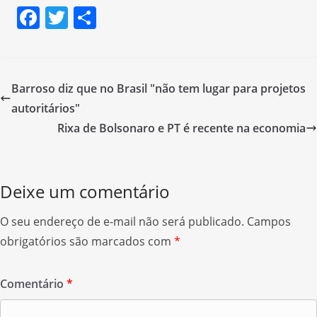
F
T
S
a
w
h
c
itt
ar
e
er
e
Barroso diz que no Brasil "não tem lugar para projetos
b
autoritários"
o
Rixa de Bolsonaro e PT é recente na economia
o
k
Deixe um comentário
O seu endereço de e-mail não será publicado.
Campos
obrigatórios são marcados com
*
Comentário
*