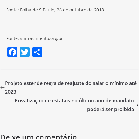
Fonte: Folha de S.Paulo, 26 de outubro de 2018.
Fonte: sintracimento.org.br
F
T
S
a
w
h
c
itt
ar
e
er
e
Projeto estende regra de reajuste do salário mínimo até
b
2023
o
Privatização de estatais no último ano de mandato
o
poderá ser proibida
k
Deixe um comentário