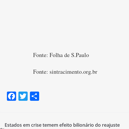
Fonte: Folha de S.Paulo
Fonte: sintracimento.org.br
F
T
S
a
w
h
c
itt
ar
e
er
e
Estados em crise temem efeito bilionário do reajuste