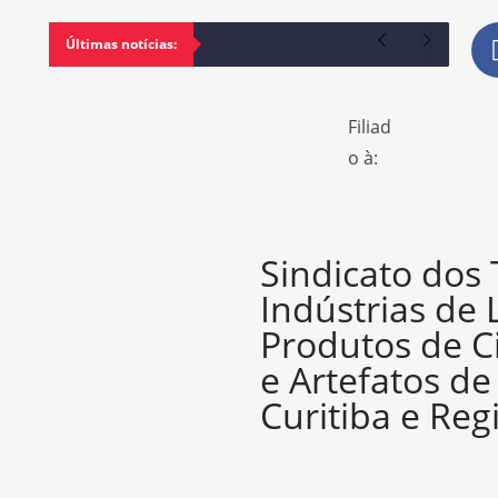
Últimas notícias:
Filiad
o à:
Sindicato dos
Indústrias de 
Produtos de C
e Artefatos d
Curitiba e Reg