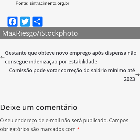
Fonte: sintracimento.org.br
F
T
S
a
w
h
MaxRiesgo/iStockphoto
c
itt
ar
e
er
e
Gestante que obteve novo emprego após dispensa não
b
consegue indenização por estabilidade
o
Comissão pode votar correção do salário mínimo até
o
2023
k
Deixe um comentário
O seu endereço de e-mail não será publicado.
Campos
obrigatórios são marcados com
*