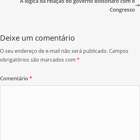
o
A lógica da relação do governo Bolsonaro com o
o
Congresso
k
Deixe um comentário
O seu endereço de e-mail não será publicado.
Campos
obrigatórios são marcados com
*
Comentário
*