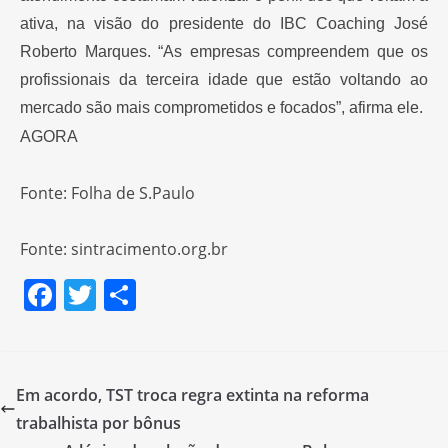
ativa, na visão do presidente do IBC Coaching José
Roberto Marques. “As empresas compreendem que os
profissionais da terceira idade que estão voltando ao
mercado são mais comprometidos e focados”, afirma ele.
AGORA
Fonte: Folha de S.Paulo
Fonte: sintracimento.org.br
F
T
S
a
w
h
c
itt
ar
e
er
e
Em acordo, TST troca regra extinta na reforma
b
trabalhista por bônus