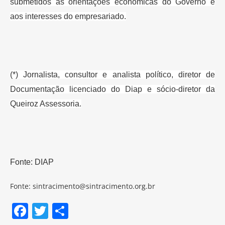
submetidos às
orientações econômicas do Governo e
aos interesses do empresariado.
(*) Jornalista, consultor e analista político, diretor de
Documentação
licenciado do Diap e sócio-diretor da
Queiroz Assessoria.
Fonte: DIAP
Fonte: sintracimento@sintracimento.org.br
F
T
S