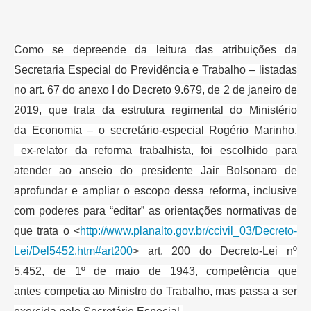
Como se depreende da leitura das atribuições da
Secretaria Especial do
Previdência e Trabalho – listadas
no art. 67 do anexo I do Decreto 9.679, de
2 de janeiro de
2019, que trata da estrutura regimental do Ministério
da
Economia – o secretário-especial Rogério Marinho,
ex-relator da reforma
trabalhista, foi escolhido para
atender ao anseio do presidente Jair
Bolsonaro de
aprofundar e ampliar o escopo dessa reforma, inclusive
com
poderes para “editar” as orientações normativas de
que trata o
<
http://www.planalto.gov.br/ccivil_03/Decreto-
Lei/Del5452.htm#art200
> art.
200 do Decreto-Lei nº
5.452, de 1º de maio de 1943, competência que
antes
competia ao Ministro do Trabalho, mas passa a ser