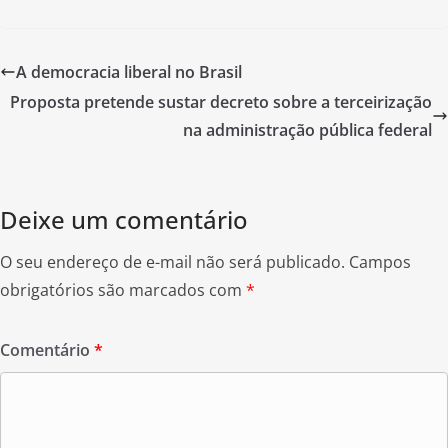
a
w
h
c
itt
ar
e
er
e
A democracia liberal no Brasil
b
Proposta pretende sustar decreto sobre a terceirização
o
na administração pública federal
o
k
Deixe um comentário
O seu endereço de e-mail não será publicado.
Campos
obrigatórios são marcados com
*
Comentário
*