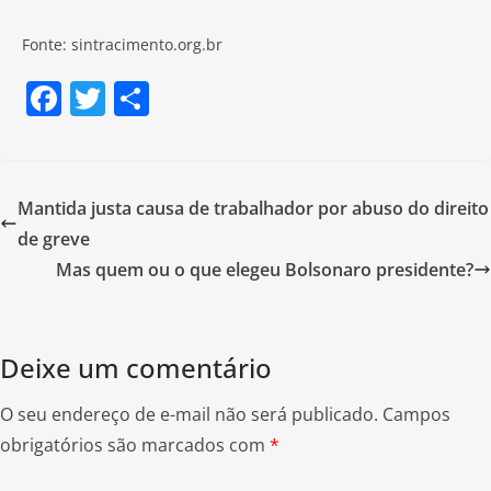
Fonte: sintracimento.org.br
F
T
S
a
w
h
c
itt
ar
e
er
e
Mantida justa causa de trabalhador por abuso do direito
b
de greve
o
Mas quem ou o que elegeu Bolsonaro presidente?
o
k
Deixe um comentário
O seu endereço de e-mail não será publicado.
Campos
obrigatórios são marcados com
*