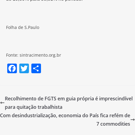
Folha de S.Paulo
Fonte: sintracimento.org.br
F
T
S
a
w
h
c
itt
ar
e
er
e
Recolhimento de FGTS em guia própria é imprescindível
b
para quitação trabalhista
o
Com desindustrialização, economia do País fica refém de
o
7 commodities