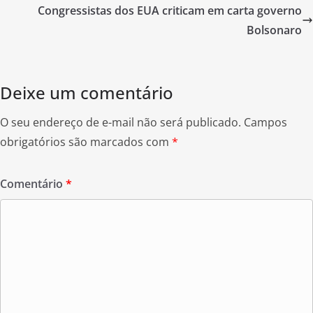
b
Congressistas dos EUA criticam em carta governo
o
Bolsonaro
o
k
Deixe um comentário
O seu endereço de e-mail não será publicado.
Campos
obrigatórios são marcados com
*
Comentário
*