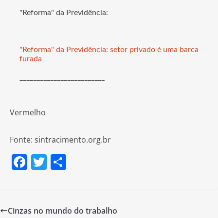
"Reforma" da Previdência:
"Reforma" da Previdência: setor privado é uma barca
furada
_________________________
Vermelho
Fonte: sintracimento.org.br
F
T
S
a
w
h
c
itt
ar
e
er
e
Cinzas no mundo do trabalho