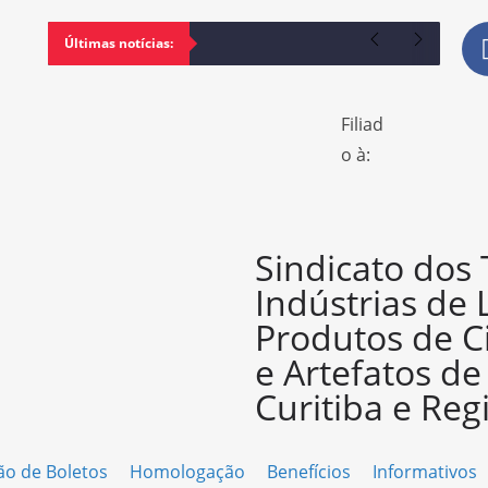
Últimas notícias:
Filiad
o à:
Sindicato dos
Indústrias de 
Produtos de C
e Artefatos d
Curitiba e Reg
ão de Boletos
Homologação
Benefícios
Informativos