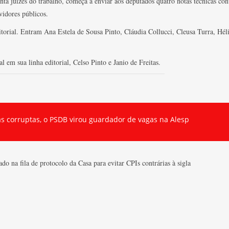
nta juízes do trabalho, começa a enviar aos deputados quatro notas técnicas con
vidores públicos.
itorial. Entram Ana Estela de Sousa Pinto, Cláudia Collucci, Cleusa Turra, H
 em sua linha editorial, Celso Pinto e Janio de Freitas.
s corruptas, o PSDB virou guardador de vagas na Alesp
do na fila de protocolo da Casa para evitar CPIs contrárias à sigla