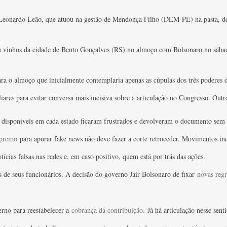
eonardo Leão, que atuou na gestão de Mendonça Filho (DEM-PE) na pasta, d
 vinhos da cidade de Bento Gonçalves (RS) no almoço com Bolsonaro no sábado
ara o almoço que inicialmente contemplaria apenas as cúpulas dos três poderes d
res para evitar conversa mais incisiva sobre a articulação no Congresso. Outro, 
 disponíveis em cada estado ficaram frustrados e devolveram o documento sem 
Supremo
para apurar fake news não deve fazer a corte retroceder. Movimentos inci
cias falsas nas redes e, em caso positivo, quem está por trás das ações.
s de seus funcionários. A decisão do governo Jair Bolsonaro de fixar
novas regr
rno para reestabelecer a
cobrança da contribuição.
Já há articulação nesse sen