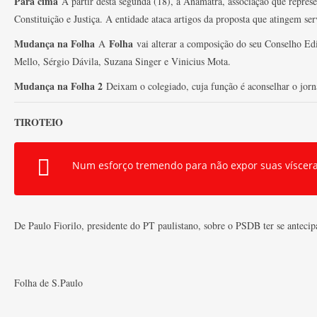
Para cima
A partir desta segunda (18), a Anamatra, associação que represe
Constituição e Justiça. A entidade ataca artigos da proposta que atingem ser
Mudança na Folha
Folha
A
vai alterar a composição do seu Conselho Ed
Mello, Sérgio Dávila, Suzana Singer e Vinicius Mota.
Mudança na Folha 2
Deixam o colegiado, cuja função é aconselhar o jornal
TIROTEIO
Num esforço tremendo para não expor suas víscera
De Paulo Fiorilo, presidente do PT paulistano, sobre o PSDB ter se antecipa
Folha de S.Paulo