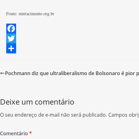
Fonte: sintracimento.org.br
F
a
T
c
w
S
e
i
h
Pochmann diz que ultraliberalismo de Bolsonaro é pior 
b
t
a
o
t
r
o
e
e
Deixe um comentário
k
r
O seu endereço de e-mail não será publicado.
Campos obri
Comentário
*