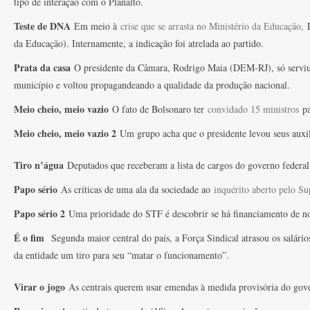
tipo de interação com o Planalto.
Teste de DNA
Em meio à
crise que se arrasta no Ministério da Educação,
L
da Educação). Internamente, a indicação foi atrelada ao partido.
Prata da casa
O presidente da Câmara, Rodrigo Maia (DEM-RJ), só serviu
município e voltou propagandeando a qualidade da produção nacional.
Meio cheio, meio vazio
O fato de Bolsonaro ter
convidado 15 ministros
p
Meio cheio, meio vazio 2
Um grupo acha que o presidente levou seus auxilia
Tiro n’água
Deputados que receberam a lista de cargos do governo federal
Papo sério
As críticas de uma ala da sociedade ao
inquérito aberto pelo 
Papo sério 2
Uma prioridade do STF é descobrir se há financiamento de notí
É o fim
Segunda maior central do país, a Força Sindical atrasou os salário
da entidade um tiro para seu “matar o funcionamento”.
Virar o jogo
As centrais querem usar emendas à medida provisória do gove