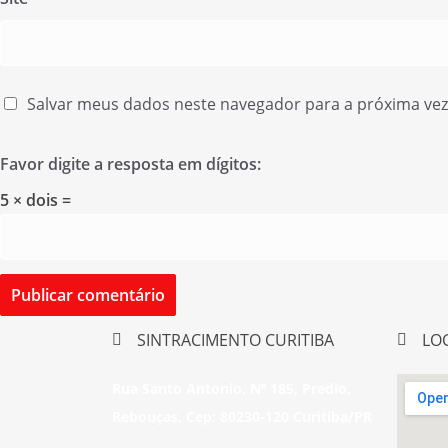
Salvar meus dados neste navegador para a próxima ve
Favor digite a resposta em dígitos:
5 × dois =
SINTRACIMENTO CURITIBA
LO
Rua Santo Antonio, Nº 185, Predio,
Rebouças, Cep: 80230-120 Curitiba/PR