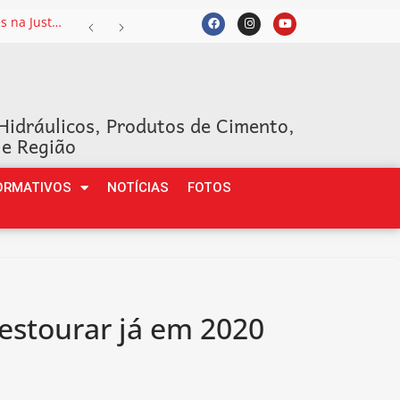
Intervalo intrajornada permanece entre os Temas mais recorrentes na Justiça do Trabalho e exige atenção das empresas
Hidráulicos, Produtos de Cimento,
 e Região
ORMATIVOS
NOTÍCIAS
FOTOS
estourar já em 2020