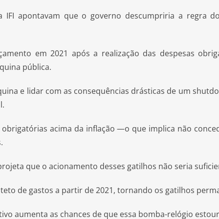
a IFI apontavam que o governo descumpriria a regra d
rçamento em 2021 após a realização das despesas obrig
quina pública.
áquina e lidar com as consequências drásticas de um shut
l.
 obrigatórias acima da inflação —o que implica não con
.
I projeta que o acionamento desses gatilhos não seria suficie
eto de gastos a partir de 2021, tornando os gatilhos perm
tivo aumenta as chances de que essa bomba-relógio estour