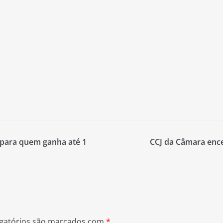
 para quem ganha até 1
CCJ da Câmara enc
gatórios são marcados com
*