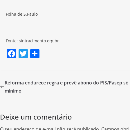
Folha de S.Paulo
Fonte: sintracimento.org.br
F
T
S
a
w
h
c
itt
ar
e
er
e
Reforma endurece regra e prevê abono do PIS/Pasep só
b
mínimo
o
o
Deixe um comentário
k
O seu endereço de e-mail não será publicado.
Campos obri