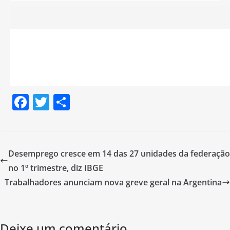
F
T
S
a
w
h
c
itt
ar
e
er
e
Desemprego cresce em 14 das 27 unidades da federação
b
no 1º trimestre, diz IBGE
o
Trabalhadores anunciam nova greve geral na Argentina
o
k
Deixe um comentário