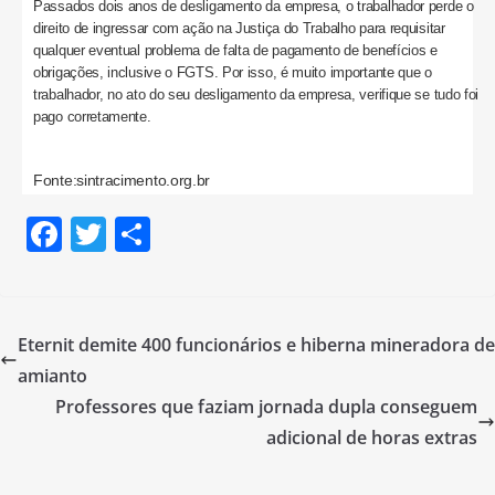
Passados dois anos de desligamento da empresa, o trabalhador perde o
direito de ingressar com ação na Justiça do Trabalho para requisitar
qualquer eventual problema de falta de pagamento de benefícios e
obrigações, inclusive o FGTS. Por isso, é muito importante que o
trabalhador, no ato do seu desligamento da empresa, verifique se tudo foi
pago corretamente.
Fonte:sintracimento.org.br
F
T
S
a
w
h
c
itt
ar
e
er
e
Eternit demite 400 funcionários e hiberna mineradora de
b
amianto
o
Professores que faziam jornada dupla conseguem
o
adicional de horas extras
k