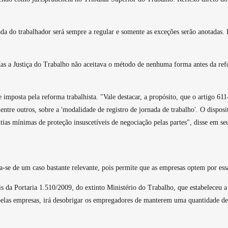
ada do trabalhador será sempre a regular e somente as exceções serão anotadas. 
Mas a Justiça do Trabalho não aceitava o método de nenhuma forma antes da refo
imposta pela reforma trabalhista. "Vale destacar, a propósito, que o artigo 61
entre outros, sobre a 'modalidade de registro de jornada de trabalho'. O dispos
tias mínimas de proteção insuscetíveis de negociação pelas partes", disse em s
ta-se de
um caso bastante relevante, pois permite que as empresas optem por ess
da Portaria 1.510/2009, do extinto Ministério do Trabalho, que estabeleceu a
o pelas empresas, irá desobrigar os empregadores de manterem uma quantidade 