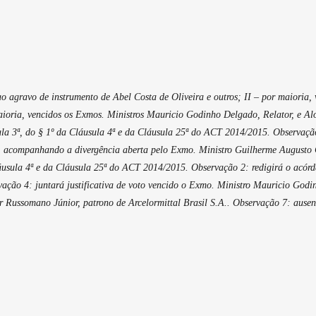
o agravo de instrumento de Abel Costa de Oliveira e outros; II – por maioria
aioria, vencidos os Exmos. Ministros Mauricio Godinho Delgado, Relator, e Aloy
sula 3ª, do § 1º da Cláusula 4ª e da Cláusula 25ª do ACT 2014/2015. Observaç
ra, acompanhando a divergência aberta pelo Exmo. Ministro Guilherme Augusto C
Cláusula 4ª e da Cláusula 25ª do ACT 2014/2015. Observação 2: redigirá o acór
ação 4: juntará justificativa de voto vencido o Exmo. Ministro Mauricio God
 Russomano Júnior, patrono de Arcelormittal Brasil S.A.. Observação 7: ausent