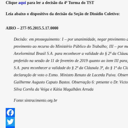
Clique
aqui
para ler a decisão da 4ª Turma do TST
Leia abaixo o dispositivo da decisão da Seção de Dissídio Coletivo:
AIRO – 277-95.2015.5.17.0000
Decisão: em prosseguimento: I – por unanimidade, negar provimento a
provimento ao recurso do Ministério Público do Trabalho; III – por m
Arcelormittal Brasil S.A. para reconhecer a validade do § 2º da Cláu
proferido na sessão de 11 de fevereiro de 2019 quanto ao item III pa
S.A. para reconhecer a validade do § 2º da Cláusula 3ª, do § 1º da 
declaração de voto o Exmo. Ministro Renato de Lacerda Paiva. Observ
Guilherme Augusto Caputo Bastos. Observação 6: presente o Dr. Victor
Silva Corrêa da Veiga e Kátia Magalhães Arruda
Fonte:sintracimento.org.br
F