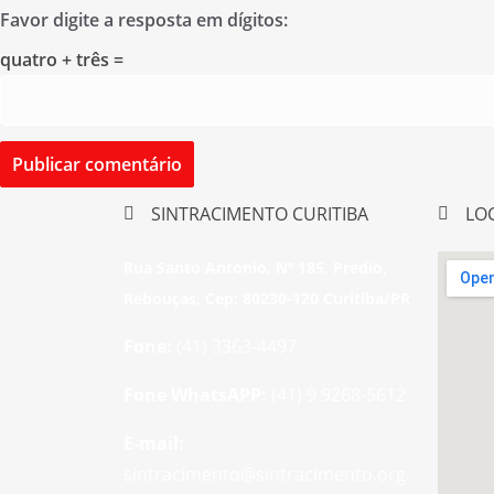
Favor digite a resposta em dígitos:
quatro + três =
SINTRACIMENTO CURITIBA
LO
Rua Santo Antonio, Nº 185, Predio,
Rebouças, Cep: 80230-120 Curitiba/PR
Fone:
(41) 3363-4497
Fone WhatsAPP:
(41) 9 9268-5612
E-mail:
sintracimento@sintracimento.org.