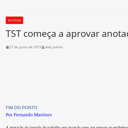
NOTÍCIAS
TST começa a aprovar anotaç
27 de junho de 2019
dwd_admin
FIM DO PONTO
Por
Fernando Martines
A anotação da jornada de trabalho por exceção vem aos poucos se estabelece