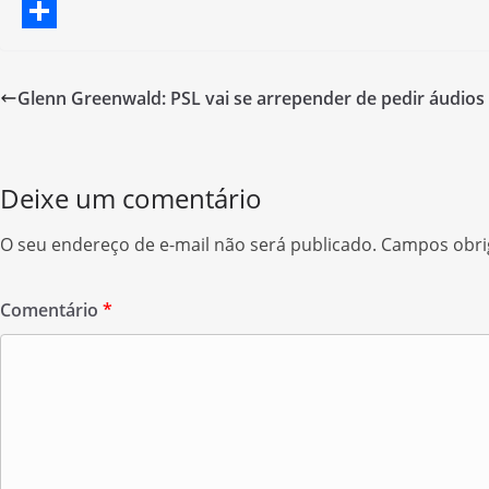
a
T
c
w
S
e
i
h
Glenn Greenwald: PSL vai se arrepender de pedir áudio
b
t
a
o
t
r
o
e
e
Deixe um comentário
k
r
O seu endereço de e-mail não será publicado.
Campos obri
Comentário
*