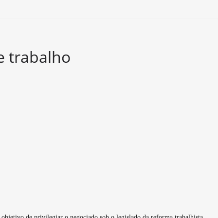
e trabalho
bjetivo de privilegiar o negociado sob o legislado da reforma trabalhista,