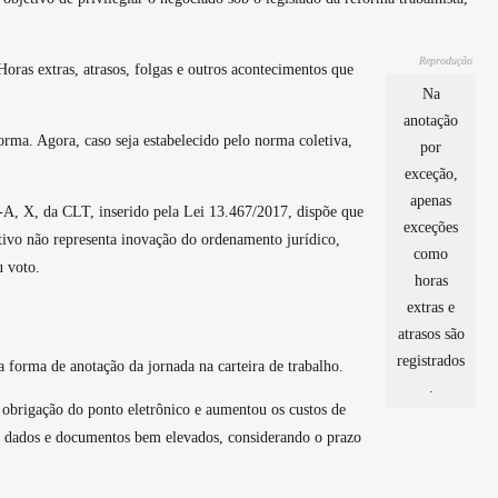
Reprodução
Horas extras, atrasos, folgas e outros acontecimentos que
Na
anotação
rma. Agora, caso seja estabelecido pelo norma coletiva,
por
exceção,
apenas
1-A, X, da CLT, inserido pela Lei 13.467/2017, dispõe que
exceções
itivo não representa inovação do ordenamento jurídico,
como
eu voto.
horas
extras e
atrasos são
registrados
a forma de anotação da jornada na carteira de trabalho.
.
 obrigação do ponto eletrônico e aumentou os custos de
de dados e documentos bem elevados, considerando o prazo