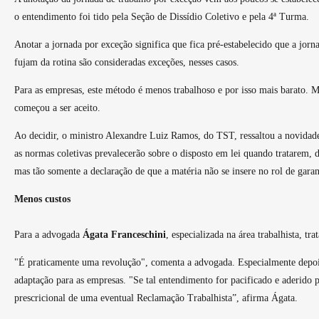
o entendimento foi tido pela Seção de Dissídio Coletivo e pela 4ª Turma.
Anotar a jornada por exceção significa que fica pré-estabelecido que a jorn
fujam da rotina são consideradas exceções, nesses casos.
Para as empresas, este método é menos trabalhoso e por isso mais barato. 
começou a ser aceito.
Ao decidir, o ministro Alexandre Luiz Ramos, do TST, ressaltou a novidade 
as normas coletivas prevalecerão sobre o disposto em lei quando tratarem, d
mas tão somente a declaração de que a matéria não se insere no rol de garan
Menos custos
Para a advogada
Á
gata Franceschini
, especializada na área trabalhista, tra
"É praticamente uma revolução", comenta a advogada. Especialmente depois 
adaptação para as empresas. "Se tal entendimento for pacificado e aderid
prescricional de uma eventual Reclamação Trabalhista”, afirma Ágata.