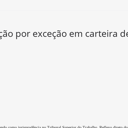
ão por exceção em carteira d
ndo como jurisprudência no Tribunal Superior do Trabalho. Reflexo direto do o