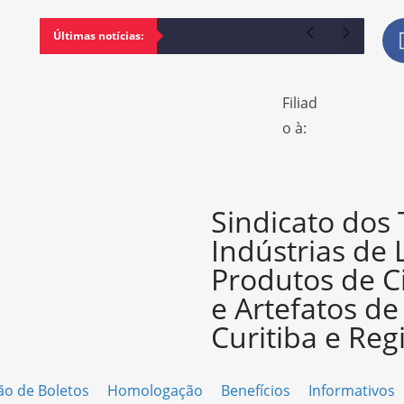
Últimas notícias:
Filiad
o à:
Sindicato dos
Indústrias de 
Produtos de C
e Artefatos d
Curitiba e Reg
ão de Boletos
Homologação
Benefícios
Informativos