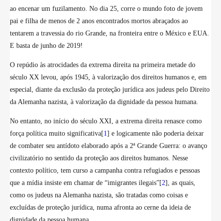
ao encenar um fuzilamento. No dia 25, corre o mundo foto de jovem
pai e filha de menos de 2 anos encontrados mortos abraçados ao
tentarem a travessia do rio Grande, na fronteira entre o México e EUA.
E basta de junho de 2019!
O repúdio às atrocidades da extrema direita na primeira metade do
século XX levou, após 1945, à valorização dos direitos humanos e, em
especial, diante da exclusão da proteção jurídica aos judeus pelo Direito
da Alemanha nazista, à valorização da dignidade da pessoa humana.
No entanto, no início do século XXI, a extrema direita renasce como
força política muito significativa[
1
] e logicamente não poderia deixar
de combater seu antídoto elaborado após a 2ª Grande Guerra: o avanço
civilizatório no sentido da proteção aos direitos humanos. Nesse
contexto político, tem curso a campanha contra refugiados e pessoas
que a mídia insiste em chamar de “imigrantes ilegais”[
2
], as quais,
como os judeus na Alemanha nazista, são tratadas como coisas e
excluídas de proteção jurídica, numa afronta ao cerne da ideia de
dignidade da pessoa humana.