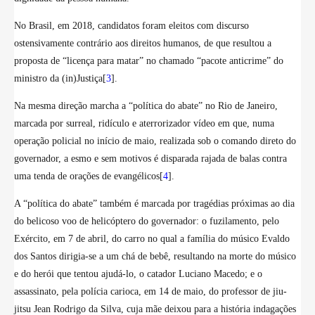
No Brasil, em 2018, candidatos foram eleitos com discurso
ostensivamente contrário aos direitos humanos, de que resultou a
proposta de “licença para matar” no chamado “pacote anticrime” do
ministro da (in)Justiça[
3
].
Na mesma direção marcha a “política do abate” no Rio de Janeiro,
marcada por surreal, ridículo e aterrorizador vídeo em que, numa
operação policial no início de maio, realizada sob o comando direto do
governador, a esmo e sem motivos é disparada rajada de balas contra
uma tenda de orações de evangélicos[
4
].
A “política do abate” também é marcada por tragédias próximas ao dia
do belicoso voo de helicóptero do governador: o fuzilamento, pelo
Exército, em 7 de abril, do carro no qual a família do músico Evaldo
dos Santos dirigia-se a um chá de bebê, resultando na morte do músico
e do herói que tentou ajudá-lo, o catador Luciano Macedo; e o
assassinato, pela polícia carioca, em 14 de maio, do professor de jiu-
jitsu Jean Rodrigo da Silva, cuja mãe deixou para a história indagações