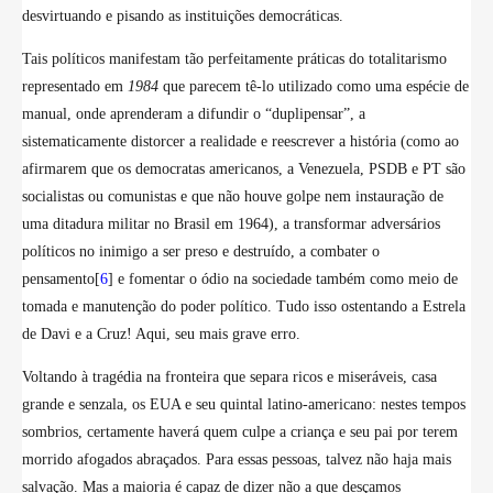
desvirtuando e pisando as instituições democráticas.
Tais políticos manifestam tão perfeitamente práticas do totalitarismo
representado em
1984
que parecem tê-lo utilizado como uma espécie de
manual, onde aprenderam a difundir o “duplipensar”, a
sistematicamente distorcer a realidade e reescrever a história (como ao
afirmarem que os democratas americanos, a Venezuela, PSDB e PT são
socialistas ou comunistas e que não houve golpe nem instauração de
uma ditadura militar no Brasil em 1964), a transformar adversários
políticos no inimigo a ser preso e destruído, a combater o
pensamento[
6
] e fomentar o ódio na sociedade também como meio de
tomada e manutenção do poder político. Tudo isso ostentando a Estrela
de Davi e a Cruz! Aqui, seu mais grave erro.
Voltando à tragédia na fronteira que separa ricos e miseráveis, casa
grande e senzala, os EUA e seu quintal latino-americano: nestes tempos
sombrios, certamente haverá quem culpe a criança e seu pai por terem
morrido afogados abraçados. Para essas pessoas, talvez não haja mais
salvação. Mas a maioria é capaz de dizer não a que desçamos