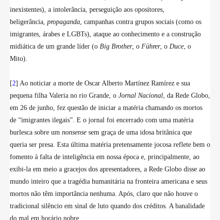
inexistentes), a intolerância, perseguição aos opositores,
beligerância,
propaganda
, campanhas contra grupos sociais (como os
imigrantes, árabes e LGBTs), ataque ao conhecimento e a construção
midiática de um grande líder (o
Big Brother
, o
Führer
, o
Duce
, o
Mito).
[
2
] Ao noticiar a morte de Oscar Alberto Martínez Ramírez e sua
pequena filha Valeria no rio Grande, o
Jornal Nacional
, da Rede Globo,
em 26 de junho, fez questão de iniciar a matéria chamando os mortos
de “imigrantes ilegais”. E o jornal foi encerrado com uma matéria
burlesca sobre um
nonsense
sem graça de uma idosa britânica que
queria ser presa. Esta última matéria pretensamente jocosa reflete bem o
fomento à falta de inteligência em nossa época e, principalmente, ao
exibi-la em meio a gracejos dos apresentadores, a Rede Globo disse ao
mundo inteiro que a tragédia humanitária na fronteira americana e seus
mortos não têm importância nenhuma. Após, claro que não houve o
tradicional silêncio em sinal de luto quando dos créditos. A banalidade
do mal em horário nobre.