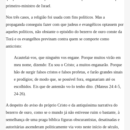
primeiro-ministro de Israel.
Nos três casos, a religião foi usada com fins políticos. Mas a
propaganda conseguiu fazer com que judeus e evangélicos optassem por
aqueles políticos, não obstante o episódio do bezerro de ouro conste da
Torá e os evangelhos previnam contra quem se comporte como
anticristo:
Acautelai-vos, que ninguém vos engane. Porque muitos virão em
meu nome, dizendo: Eu sou o Cristo; a muitos enganarão. Porque
hão de surgir falsos cristos e falsos profetas, e farão grandes sinais
e prodígios; de modo que, se possível fora, enganariam até os
escolhidos. Eis que de antemão vo-lo tenho dito.
(Mateus 24:4-5,
24-26).
A despeito do aviso do próprio Cristo e da antiquíssima narrativa do
bezerro de ouro, como se o mundo já não estivesse ruim o bastante, à
semelhança de uma praga bíblica figuras obscurantistas, desatinadas e
autoritárias ascenderam politicamente via voto neste início de século,