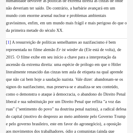
humanidade devolver as políticas de extrema direita às cinzas de onde
não deveriam ter saído. Do contrário, a barbárie avançará em um
mundo com enorme arsenal nuclear e problemas ambientais
gravíssimos, enfim, em um mundo mais frágil e mais perigoso do que o
da primeira metade do século XX.
[
1
] A ressurreição de políticas semelhantes ao nazifascismo é bem
representada no filme alemão
Er ist wieder da
(Ele está de volta), de
2015. O filme exibe em seu início a chave para a interpretação da
ascensão da extrema direita: uma espécie de prólogo em que o Hitler
literalmente renascido das cinzas tem aula de etiqueta na qual aprende
que não cai bem hoje a saudação nazista. Vale dizer: abandonam-se os
signos do nazifascismo, mas preserva-se e atualiza-se seu conteúdo,
como o demonstra o ataque à democracia, o abandono do Direito Penal
liberal e sua substituição por um Direito Penal que reflita “a voz das
ruas” (“sentimento do povo” na doutrina penal nazista), a radical defesa
do capital (motivo do desprezo ao meio ambiente pelo Governo Trump
e pelo governo brasileiro, este em favor do agronegócio), a oposição
aos movimentos dos trabalhadores, ódio a comunistas (ainda que