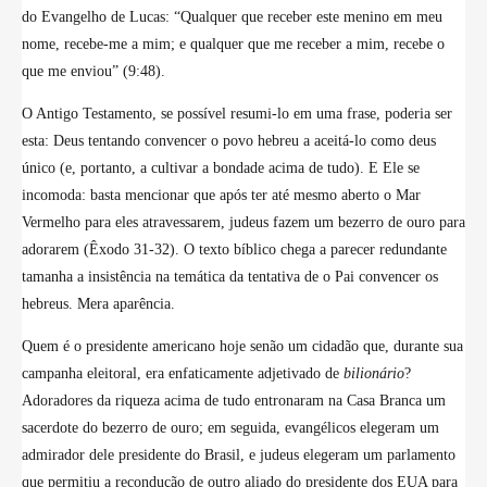
do Evangelho de Lucas:
“Qualquer que receber este menino em meu
nome, recebe-me a mim; e qualquer que me receber a mim, recebe o
que me enviou” (9:48).
O Antigo Testamento, se possível resumi-lo em uma frase, poderia ser
esta: Deus tentando convencer o povo hebreu a aceitá-lo como deus
único (e, portanto, a cultivar a bondade acima de tudo). E Ele se
incomoda: basta mencionar que após ter até mesmo aberto o Mar
Vermelho para eles atravessarem, judeus fazem um bezerro de ouro para
adorarem (Êxodo 31-32). O texto bíblico chega a parecer redundante
tamanha a insistência na temática da tentativa de o Pai convencer os
hebreus. Mera aparência.
Quem é o presidente americano hoje senão um cidadão que, durante sua
campanha eleitoral, era enfaticamente adjetivado de
bilionário
?
Adoradores da riqueza acima de tudo entronaram na Casa Branca um
sacerdote do bezerro de ouro; em seguida, evangélicos elegeram um
admirador dele presidente do Brasil, e judeus elegeram um parlamento
que permitiu a recondução de outro aliado do presidente dos EUA para