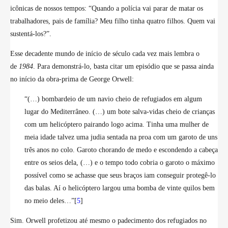
icônicas de nossos tempos:
“Quando a polícia vai parar de matar os
trabalhadores, pais de família? Meu filho tinha quatro filhos. Quem vai
sustentá-los?”.
Esse decadente mundo de início de século cada vez mais lembra o
de
1984
. Para demonstrá-lo, basta citar um episódio que se passa ainda
no início da obra-prima de George Orwell:
“(…) bombardeio de um navio cheio de refugiados em algum
lugar do Mediterrâneo. (…) um bote salva-vidas cheio de crianças
com um helicóptero pairando logo acima. Tinha uma mulher de
meia idade talvez uma judia sentada na proa com um garoto de uns
três anos no colo. Garoto chorando de medo e escondendo a cabeça
entre os seios dela, (…) e o tempo todo cobria o garoto o máximo
possível como se achasse que seus braços iam conseguir protegê-lo
das balas. Aí o helicóptero largou uma bomba de vinte quilos bem
no meio deles…”[
5
]
Sim. Orwell profetizou até mesmo o padecimento dos refugiados no