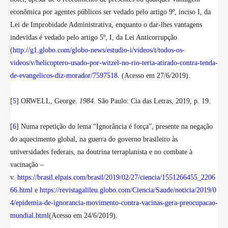
econômica por agentes públicos ser vedado pelo artigo 9º, inciso I, da
Lei de Improbidade Administrativa, enquanto o dar-lhes vantagens
indevidas é vedado pelo artigo 5º, I, da Lei Anticorrupção
(
http://g1.globo.com/globo-news/estudio-i/videos/t/todos-os-
videos/v/helicoptero-usado-por-witzel-no-rio-teria-atirado-contra-tenda-
de-evangelicos-diz-morador/7597518
.
(Acesso em 27/6/2019).
[
5
] ORWELL, George.
1984
. São Paulo: Cia das Letras, 2019, p. 19.
[
6
] Numa repetição do lema “Ignorância é força”, presente na negação
do aquecimento global, na guerra do governo brasileiro às
universidades federais, na doutrina terraplanista e no combate à
vacinação –
v.
https://brasil.elpais.com/brasil/2019/02/27/ciencia/1551266455_2206
66.html
e
https://revistagalileu.globo.com/Ciencia/Saude/noticia/2019/0
4/epidemia-de-ignorancia-movimento-contra-vacinas-gera-preocupacao-
mundial.html
(Acesso em 24/6/2019).