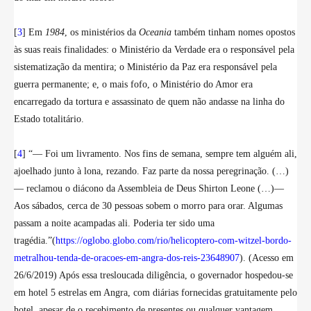
[
3
] Em
1984
, os ministérios da
Oceania
também tinham nomes opostos
às suas reais finalidades: o Ministério da Verdade era o responsável pela
sistematização da mentira; o Ministério da Paz era responsável pela
guerra permanente; e, o mais fofo, o Ministério do Amor era
encarregado da tortura e assassinato de quem não andasse na linha do
Estado totalitário.
[
4
] “
— Foi um livramento. Nos fins de semana, sempre tem alguém ali,
ajoelhado junto à lona, rezando. Faz parte da nossa peregrinação. (…)
— reclamou o diácono da Assembleia de Deus Shirton Leone (…)—
Aos sábados, cerca de 30 pessoas sobem o morro para orar. Algumas
passam a noite acampadas ali. Poderia ter sido uma
tragédia
.”
(
https://oglobo.globo.com/rio/helicoptero-com-witzel-bordo-
metralhou-tenda-de-oracoes-em-angra-dos-reis-23648907
). (Acesso em
26/6/2019) Após essa tresloucada diligência, o governador hospedou-se
em hotel 5 estrelas em Angra, com diárias fornecidas gratuitamente pelo
hotel, apesar de o recebimento de presentes ou qualquer vantagem