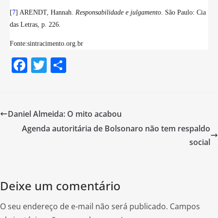
[
7
] ARENDT, Hannah.
Responsabilidade e julgamento
. São Paulo: Cia
das Letras, p. 226.
Fonte:sintracimento.org.br
F
T
S
a
w
h
c
itt
ar
e
er
e
Daniel Almeida: O mito acabou
b
Agenda autoritária de Bolsonaro não tem respaldo
o
social
o
k
Deixe um comentário
O seu endereço de e-mail não será publicado.
Campos