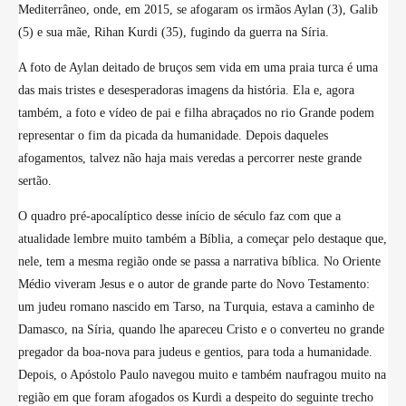
Mediterrâneo, onde, em 2015, se afogaram os irmãos Aylan (3), Galib
(5) e sua mãe, Rihan Kurdi (35), fugindo da guerra na Síria.
A foto de Aylan deitado de bruços sem vida em uma praia turca é uma
das mais tristes e desesperadoras imagens da história. Ela e, agora
também, a foto e vídeo de pai e filha abraçados no rio Grande podem
representar o fim da picada da humanidade. Depois daqueles
afogamentos, talvez não haja mais veredas a percorrer neste grande
sertão.
O quadro pré-apocalíptico desse início de século faz com que a
atualidade lembre muito também a Bíblia, a começar pelo destaque que,
nele, tem
a mesma região onde se passa a narrativa bíblica. No Oriente
Médio viveram Jesus e
o autor de grande parte do Novo Testamento:
um judeu romano nascido em Tarso, na Turquia, estava a caminho de
Damasco, na Síria, quando lhe apareceu Cristo e o converteu no grande
pregador da boa-nova para judeus e gentios, para toda a humanidade.
Depois, o Apóstolo Paulo navegou muito e também naufragou muito na
região em que foram afogados os Kurdi a despeito do seguinte trecho