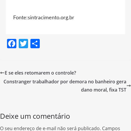
Fonte:sintracimento.org.br
F
T
S
a
w
h
c
itt
ar
e
er
e
E se eles retomarem o controle?
b
Constranger trabalhador por demora no banheiro gera
o
dano moral, fixa TST
o
k
Deixe um comentário
O seu endereço de e-mail não será publicado.
Campos