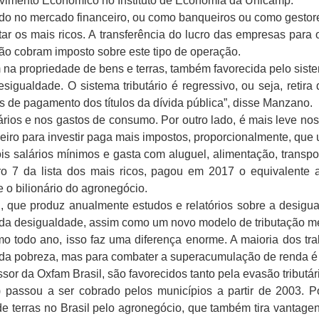
vimento Econômico no Instituto de Economia da Unicamp.
ando no mercado financeiro, ou como banqueiros ou como gestor
tar os mais ricos. A transferência do lucro das empresas para 
não cobram imposto sobre este tipo de operação.
a propriedade de bens e terras, também favorecida pelo sistem
gualdade. O sistema tributário é regressivo, ou seja, retira
s de pagamento dos títulos da dívida pública”, disse Manzano.
ários e nos gastos de consumo. Por outro lado, é mais leve no
iro para investir paga mais impostos, proporcionalmente, que u
 salários mínimos e gasta com aluguel, alimentação, transpor
ro 7 da lista dos mais ricos, pagou em 2017 o equivalente
 o bilionário do agronegócio.
l, que produz anualmente estudos e relatórios sobre a desigua
o da desigualdade, assim como um novo modelo de tributação me
ínimo todo ano, isso faz uma diferença enorme. A maioria dos
a da pobreza, mas para combater a superacumulação de renda é pre
ssor da Oxfam Brasil, são favorecidos tanto pela evasão tributár
R) passou a ser cobrado pelos municípios a partir de 2003. 
e terras no Brasil pelo agronegócio, que também tira vantagen