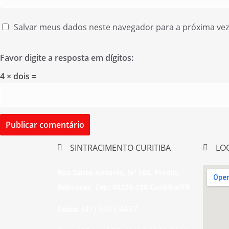
Salvar meus dados neste navegador para a próxima ve
Favor digite a resposta em dígitos:
4 × dois =
SINTRACIMENTO CURITIBA
LO
Rua Santo Antonio, Nº 185, Predio,
Rebouças, Cep: 80230-120 Curitiba/PR
Fone:
(41) 3363-4497