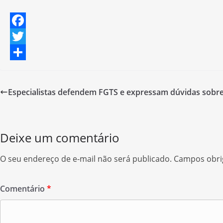
F
a
T
c
w
S
e
i
h
Especialistas defendem FGTS e expressam dúvidas sobre 
b
t
a
o
t
r
o
e
e
Deixe um comentário
k
r
O seu endereço de e-mail não será publicado.
Campos obri
Comentário
*