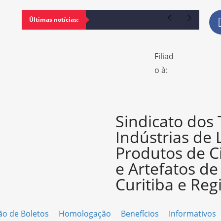
Últimas notícias:
Filiad
o à:
Sindicato dos
Indústrias de 
Produtos de C
e Artefatos d
Curitiba e Reg
ão de Boletos
Homologação
Benefícios
Informativos