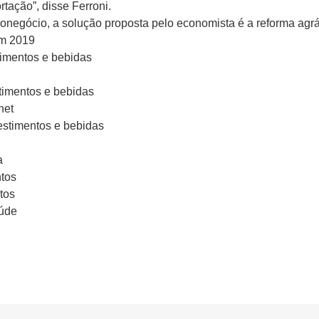
tação”, disse Ferroni.
ronegócio, a solução proposta pelo economista é a reforma agrá
em 2019
timentos e bebidas
stimentos e bebidas
net
vestimentos e bebidas
a
ntos
tos
aúde