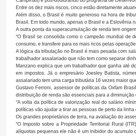
Campinas) e pós-doutorando do programa de Desenvol
Entre os dez mais riscos, cinco estão diretamente atu
Além disso, o Brasil é muito generoso na hora de tribu
Brasil. Em todo mundo, apenas o Brasil e a Eslovênia 
A outra ponta da superacumulação de renda tem origem n
“O Brasil se consolida como o campeão mundial de desi
consumo, e transfere para os mais ricos pelas operaçõe
A lógica da tributação no Brasil é mais pesada com sal
trabalhador assalariado que não tem como separar dinhe
Manzano explica que um trabalhador que ganha até dois
em impostos. Já o empresário Joesley Batista, núme
assalariado tem uma carga tributária 16 vezes maior que
Gustavo Ferroni, assessor de políticas da Oxfam Brasi
distribuição de renda são essenciais para a diminuiçã
“A volta da política de valorização real do salário m
políticas vão ajudar a tirar as pessoas de perto da linh
Os grandes proprietários de terra, na avaliação do asse
“O Imposto sobre a Propriedade Territorial Rural (IT
alíquotas pequenas ele não é um inibidor do acumulo d