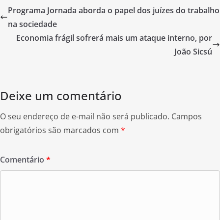
e
er
e
Programa Jornada aborda o papel dos juízes do trabalho
b
na sociedade
o
Economia frágil sofrerá mais um ataque interno, por
o
João Sicsú
k
Deixe um comentário
O seu endereço de e-mail não será publicado.
Campos
obrigatórios são marcados com
*
Comentário
*