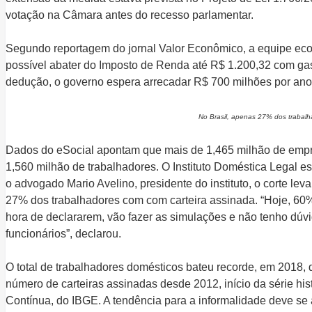
votação na Câmara antes do recesso parlamentar.
Segundo reportagem do jornal Valor Econômico, a equipe eco
possível abater do Imposto de Renda até R$ 1.200,32 com gas
dedução, o governo espera arrecadar R$ 700 milhões por ano
No Brasil, apenas 27% dos trabal
Dados do eSocial apontam que mais de 1,465 milhão de empr
1,560 milhão de trabalhadores. O Instituto Doméstica Legal e
o advogado Mario Avelino, presidente do instituto, o corte le
27% dos trabalhadores com com carteira assinada. “Hoje, 6
hora de declararem, vão fazer as simulações e não tenho dúv
funcionários”, declarou.
O total de trabalhadores domésticos bateu recorde, em 2018,
número de carteiras assinadas desde 2012, início da série hi
Contínua, do IBGE. A tendência para a informalidade deve se