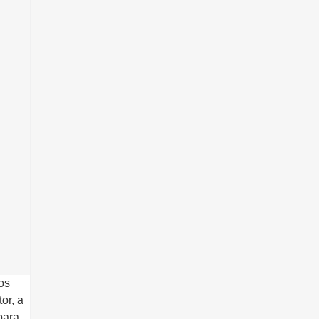
os
or, a
para