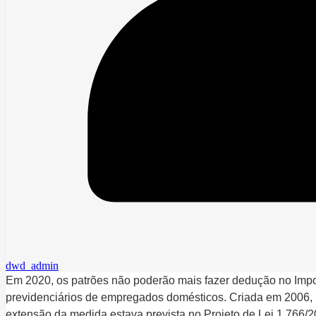
dwd_admin
Em 2020, os patrões não poderão mais fazer dedução no Imp
previdenciários de empregados domésticos. Criada em 2006, n
extensão da medida estava prevista no Projeto de Lei 1.766/