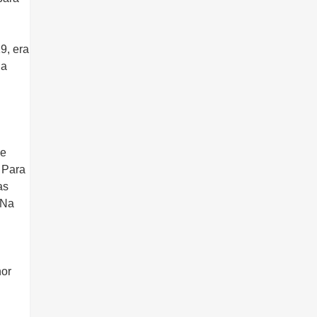
9, era
da
de
 Para
as
 Na
nor