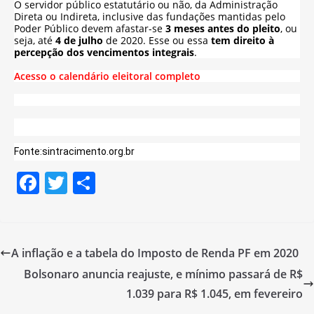
O servidor público estatutário ou não, da Administração
Direta ou Indireta, inclusive das fundações mantidas pelo
Poder Público devem afastar-se
3 meses antes do pleito
, ou
seja, até
4 de julho
de 2020. Esse ou essa
tem direito à
percepção dos vencimentos integrais
.
Acesso o calendário eleitoral completo
Fonte:sintracimento.org.br
F
T
S
a
w
h
c
itt
ar
e
er
e
A inflação e a tabela do Imposto de Renda PF em 2020
b
Bolsonaro anuncia reajuste, e mínimo passará de R$
o
1.039 para R$ 1.045, em fevereiro