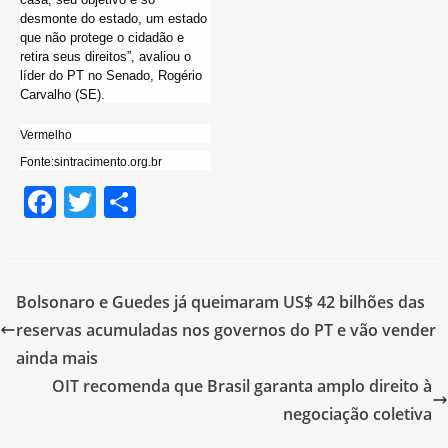
desmonte do estado, um estado
que não protege o cidadão e
retira seus direitos”, avaliou o
líder do PT no Senado, Rogério
Carvalho (SE).
Vermelho
Fonte:sintracimento.org.br
F
T
S
a
w
h
c
itt
ar
e
er
e
Bolsonaro e Guedes já queimaram US$ 42 bilhões das
b
reservas acumuladas nos governos do PT e vão vender
o
ainda mais
o
OIT recomenda que Brasil garanta amplo direito à
negociação coletiva
k